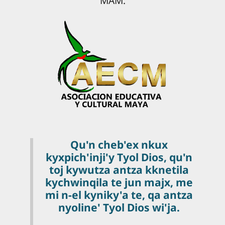
MAM.
Qu'n cheb'ex nkux
kyxpich'inji'y Tyol Dios, qu'n
toj kywutza antza kknetila
kychwinqila te jun majx, me
mi n-el kyniky'a te, qa antza
nyoline' Tyol Dios wi'ja.