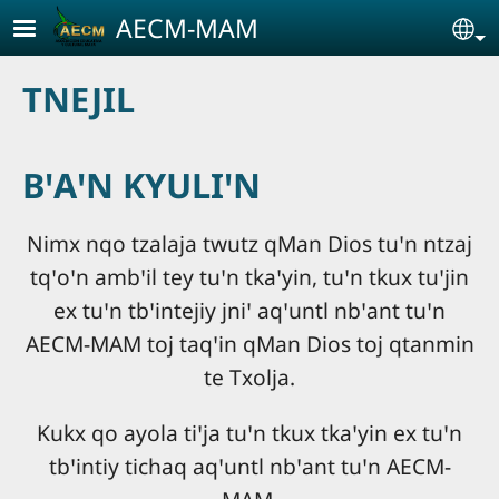
Pasar al contenido principal
AECM-MAM
Se
TNEJIL
BꞌAꞌN KYULIꞌN
Nimx nqo tzalaja twutz qMan Dios tuꞌn ntzaj
tqꞌoꞌn ambꞌil tey tuꞌn tkaꞌyin, tuꞌn tkux tuꞌjin
ex tuꞌn tbꞌintejiy jniꞌ aqꞌuntl nbꞌant tuꞌn
AECM-MAM toj taqꞌin qMan Dios toj qtanmin
te Txolja.
Kukx qo ayola tiꞌja tuꞌn tkux tkaꞌyin ex tuꞌn
tbꞌintiy tichaq aqꞌuntl nbꞌant tuꞌn AECM-