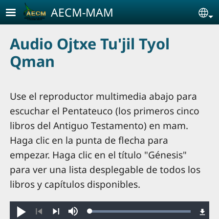
Pasar al contenido principal
AECM-MAM
Se
Audio Ojtxe Tu'jil Tyol
Qman
Use el reproductor multimedia abajo para
escuchar el Pentateuco (los primeros cinco
libros del Antiguo Testamento) en mam.
Haga clic en la punta de flecha para
empezar. Haga clic en el título "Génesis"
para ver una lista desplegable de todos los
libros y capítulos disponibles.
Loaded
:
Bꞌibꞌitz/Kaꞌybꞌil
Silenciar