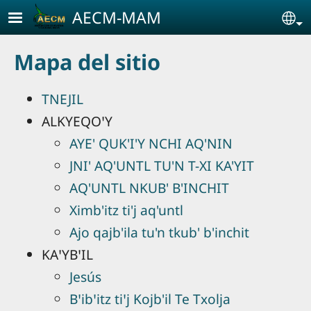
Pasar al contenido principal
AECM-MAM
Se
Mapa del sitio
TNEJIL
ALKYEQOꞌY
AYE' QUK'I'Y NCHI AQ'NIN
JNI' AQ'UNTL TU'N T-XI KA'YIT
AQ'UNTL NKUB' B'INCHIT
Ximb'itz ti'j aq'untl
Ajo qajb'ila tu'n tkub' b'inchit
KAꞌYBꞌIL
Jesús
Bꞌibꞌitz tiꞌj Kojb'il Te Txolja