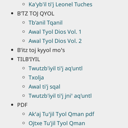
Ka'yb'il ti'j Leonel Tuches
B'TZ TOJ QYOL
Tb'anil Tqanil
Awal Tyol Dios Vol. 1
Awal Tyol Dios Vol. 2
B'itz toj kyyol moꞌs
TILBꞌIYIL
Twutzb'iyil tiꞌj aq'untl
Txolja
Awal ti'j sqal
Twutzb'iyil tiꞌj jniꞌ aq'untl
PDF
Akꞌaj Tuꞌjil Tyol Qman pdf
Ojtxe Tu'jil Tyol Qman